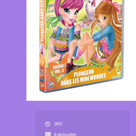
2h0
6 épisodes