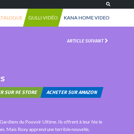
ATALOGUE
GULLI VIDÉO
KANA HOME VIDEO
ARTICLE SUIVANT
es
R SUR 9E STORE
ACHETER SUR AMAZON
ardiens du Pouvoir Ultime. Ils offrent à leur fée le
es. Mais Roxy apprend une terrible nouvelle,