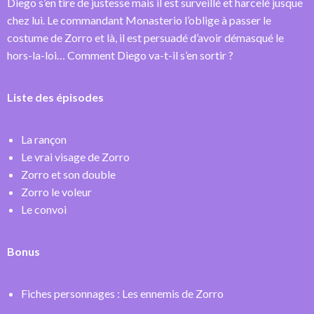
Diego s’en tire de justesse mais il est surveillé et harcelé jusque
chez lui. Le commandant Monasterio l’oblige à passer le
costume de Zorro et là, il est persuadé d’avoir démasqué le
hors-la-loi… Comment Diego va-t-il s’en sortir ?
Liste des épisodes
La rançon
Le vrai visage de Zorro
Zorro et son double
Zorro le voleur
Le convoi
Bonus
Fiches personnages : Les ennemis de Zorro