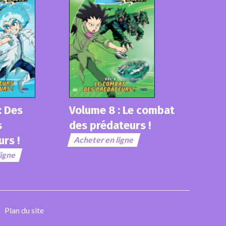
: Des
Volume 8 : Le combat
Volume 
s
des prédateurs !
Confront
rs !
Acheter en ligne
Acheter e
ligne
Plan du site