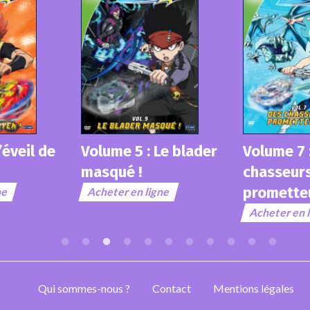
Volume 7 
’éveil de
Volume 5 : Le blader
chasseur
masqué !
prometteu
ne
Acheter en ligne
Acheter en 
Qui sommes-nous ?
Contact
Mentions légales